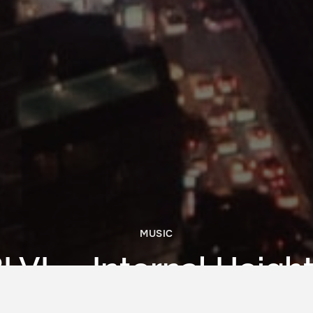
MUSIC
LVL – Internal Heigh