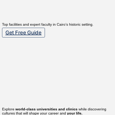
Egypt 🇪🇬
Top facilities and expert faculty in Cairo’s historic setting.
Get Free Guide
Where Is Going To Be
Your
Next Adventure?
Explore
world-class universities and clinics
while discovering
cultures that will shape your career and
your life.