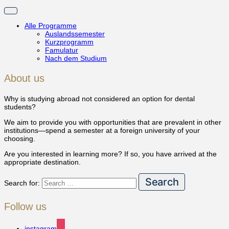
Toggle
navigation
Alle Programme
Auslandssemester
Kurzprogramm
Famulatur
Nach dem Studium
About us
Why is studying abroad not considered an option for dental
students?
We aim to provide you with opportunities that are prevalent in other
institutions—spend a semester at a foreign university of your
choosing.
Are you interested in learning more? If so, you have arrived at the
appropriate destination.
Search for:
Follow us
instagram