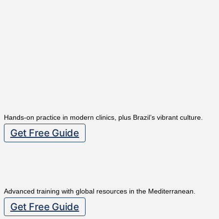
Choose The Path
That Best Fits Your
Journey!
Brazil 🇧🇷
Hands-on practice in modern clinics, plus Brazil’s vibrant culture.
Get Free Guide
Cyprus 🇨🇾
Advanced training with global resources in the Mediterranean.
Get Free Guide