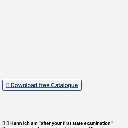
Catalogue
With
Details About
Destinations,
Experiences, And
How To Apply.
Download free Catalogue
FAQ
Kann ich am "after your first state examination"