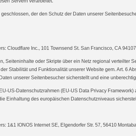
sen Servern verarbeitet.
 geschlossen, der den Schutz der Daten unserer Seitenbesucher 
ers: Cloudflare Inc., 101 Townsend St. San Francisco, CA 9410
 Seiteninhalte oder Skripte über ein Netz regional verteilter Se
r Stabilität und Funktionalität unserer Website gem. Art. 6 Ab
aten unserer Seitenbesucher sicherstellt und eine unberechtigt
em EU-US-Datenschutzrahmen (EU-US Data Privacy Framework) a
 Einhaltung des europäischen Datenschutzniveaus sicherstell
ers: 1&1 IONOS Internet SE, Elgendorfer Str. 57, 56410 Montab