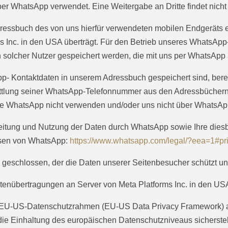
er WhatsApp verwendet. Eine Weitergabe an Dritte findet nicht s
Adressbuch des von uns hierfür verwendeten mobilen Endgeräts
s Inc. in den USA überträgt. Für den Betrieb unseres WhatsAp
olcher Nutzer gespeichert werden, die mit uns per WhatsApp a
pp- Kontaktdaten in unserem Adressbuch gespeichert sind, bere
lung seiner WhatsApp-Telefonnummer aus den Adressbüchern s
 die WhatsApp nicht verwenden und/oder uns nicht über WhatsAp
itung und Nutzung der Daten durch WhatsApp sowie Ihre dies
eisen von WhatsApp:
https://www.whatsapp.com
/legal
/?eea=1#pri
 geschlossen, der die Daten unserer Seitenbesucher schützt und
enübertragungen an Server von Meta Platforms Inc. in den U
em EU-US-Datenschutzrahmen (EU-US Data Privacy Framework) a
 Einhaltung des europäischen Datenschutzniveaus sicherstell